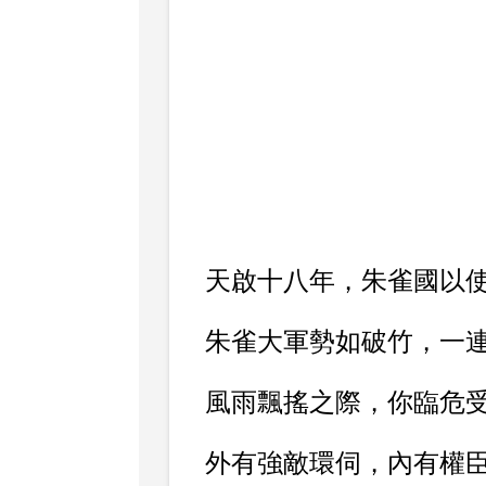
天啟十八年，朱雀國以
朱雀大軍勢如破竹，一
風雨飄搖之際，你臨危
外有強敵環伺，內有權