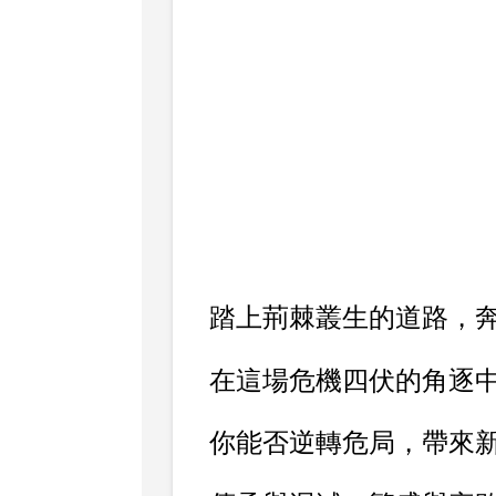
踏上荊棘叢生的道路，
在這場危機四伏的角逐
你能否逆轉危局，帶來