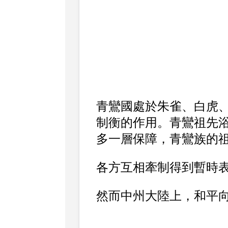
青鸞國處於朱雀、白虎
制衡的作用。青鸞祖先
多一層保障，青鸞族的
各方互相牽制得到暫時
然而中州大陸上，和平