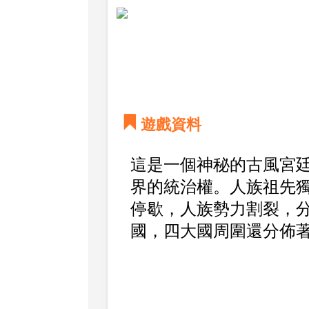
遊戲資料
這是一個神秘的古風宮
界的統治權。人族祖先
停歇，人族勢力割裂，
國，四大國周圍還分佈