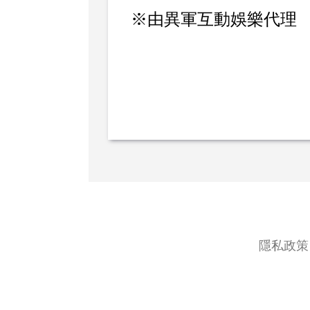
※由異軍互動娛樂代理
隱私政策