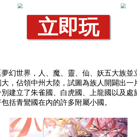
立即玩
廷夢幻世界，人、魔、靈、仙、妖五大族並
獨大，佔領中州大陸，試圖為族人開闢出一
分別建立了朱雀國、白虎國、上龍國以及處
著包括青鸞國在內的許多附屬小國。