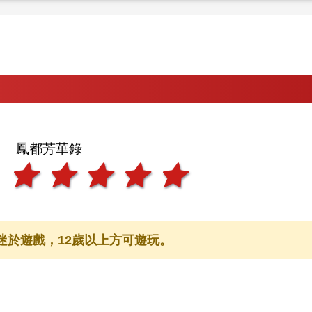
鳳都芳華錄
迷於遊戲，12歲以上方可遊玩。