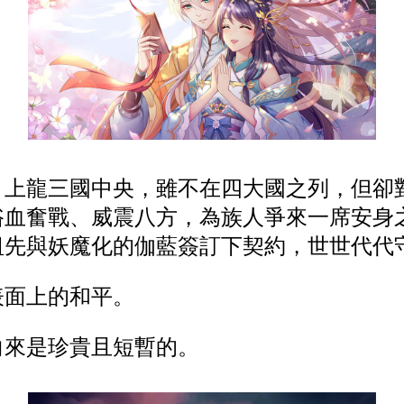
、上龍三國中央，雖不在四大國之列，但卻
浴血奮戰、威震八方，為族人爭來一席安身
祖先與妖魔化的伽藍簽訂下契約，世世代代
表面上的和平。
向來是珍貴且短暫的。