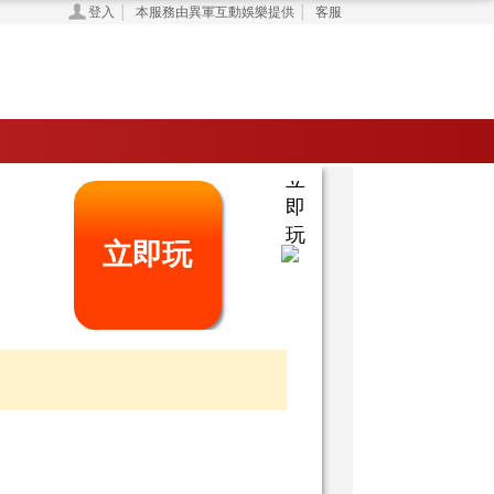
登入
本服務由異軍互動娛樂提供
客服
│
│
掃
一
掃
立
即
玩
立即玩