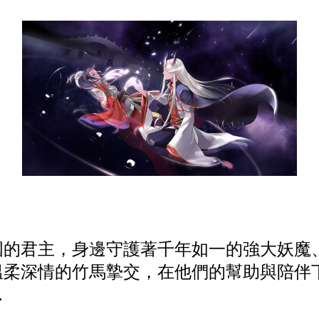
國的君主，身邊守護著千年如一的強大妖魔
溫柔深情的竹馬摯交，在他們的幫助與陪伴
…