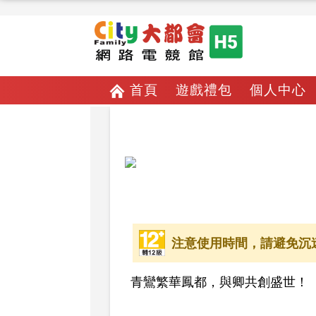
首頁
遊戲禮包
個人中心
注意使用時間，請避免沉
青鸞繁華鳳都，與卿共創盛世！