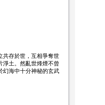
立共存於世，互相爭奪世
片淨土。然亂世烽煙不曾
於幻海中十分神秘的玄武