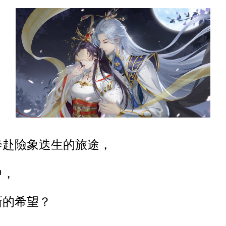
奔赴險象迭生的旅途，
中，
新的希望？