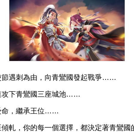
使節遇刺為由，向青鸞國發起戰爭……
連攻下青鸞國三座城池……
受命，繼承王位……
臣傾軋，你的每一個選擇，都決定著青鸞國