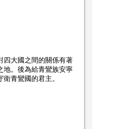
對四大國之間的關係有著
之地。後為給青鸞族安寧
守衛青鸞國的君主。